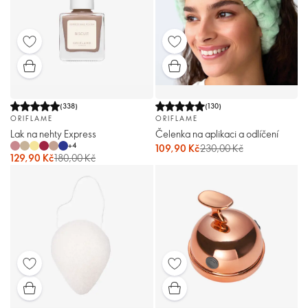
(
338
)
(
130
)
ORIFLAME
ORIFLAME
Lak na nehty Express
Čelenka na aplikaci a odlíčení
+
4
109,90 Kč
230,00 Kč
129,90 Kč
180,00 Kč