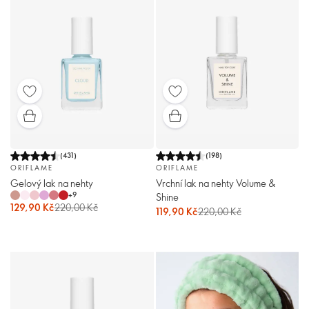
(
431
)
(
198
)
ORIFLAME
ORIFLAME
Gelový lak na nehty
Vrchní lak na nehty Volume &
+
9
Shine
129,90 Kč
220,00 Kč
119,90 Kč
220,00 Kč