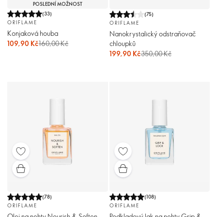
POSLEDNÍ MOŽNOST
(
33
)
(
75
)
ORIFLAME
ORIFLAME
Konjaková houba
Nanokrystalický odstraňovač
109,90 Kč
160,00 Kč
chloupků
199,90 Kč
350,00 Kč
(
78
)
(
108
)
ORIFLAME
ORIFLAME
Olej na nehty Nourish & Soften
Podkladový lak na nehty Grip &