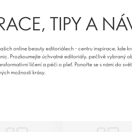
IRACE, TIPY A N
našich online beauty editoriálech - centru inspirace, kde k
nic. Prozkoumejte úchvatné editoriály, pečlivě vybraný o
ansformativní líčení a péči o pleť. Ponořte se s námi do svě
ých možností krásy.