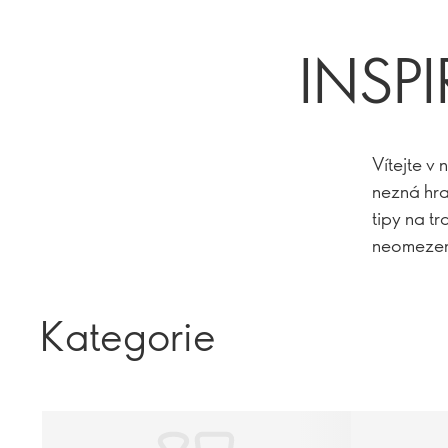
INSP
Vítejte v 
nezná hra
tipy na tr
neomezen
Kategorie