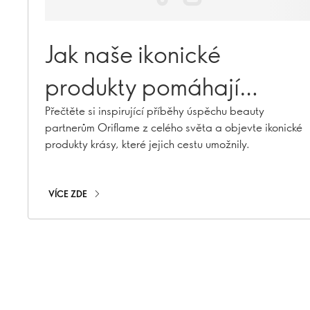
Jak naše ikonické
produkty pomáhají
beauty partnerům
Přečtěte si inspirující příběhy úspěchu beauty
partnerům Oriflame z celého světa a objevte ikonické
budovat své úspěchy
produkty krásy, které jejich cestu umožnily.
VÍCE ZDE