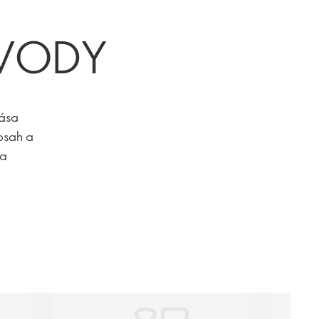
ÁVODY
rása
bsah a
ta