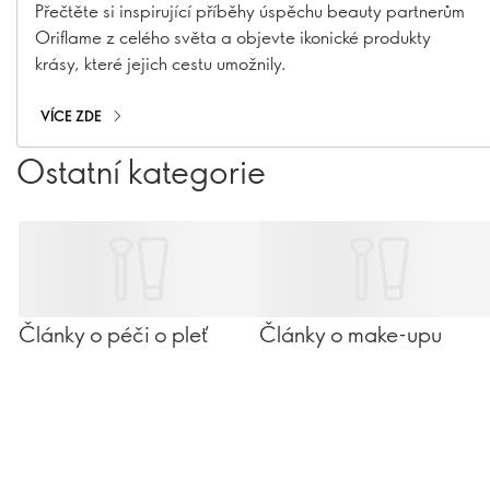
úspěchy
Přečtěte si inspirující příběhy úspěchu beauty partnerům
Oriflame z celého světa a objevte ikonické produkty
krásy, které jejich cestu umožnily.
VÍCE ZDE
Ostatní kategorie
Články o péči o pleť
Články o make-upu