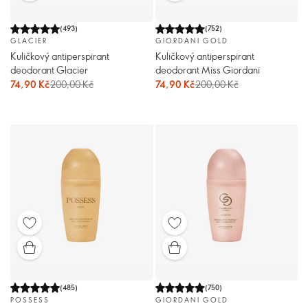
(
493
)
(
752
)
GLACIER
GIORDANI GOLD
Kuličkový antiperspirant
Kuličkový antiperspirant
deodorant Glacier
deodorant Miss Giordani
74,90 Kč
200,00 Kč
74,90 Kč
200,00 Kč
(
485
)
(
750
)
POSSESS
GIORDANI GOLD