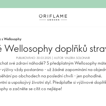
k s Wellosophy
 Wellosophy doplňků stra
PUBLIKOVÁNO: 30.03.2025 | AUTOR: VALERIA SOLONARI
chat své zdraví náhodě? S předplatným Wellosophy mát
 výživy vždy postaráno - už žádné zapomínání na objed
ěhání po obchodech na poslední chvíli - jen pohodlné,
ntní a uspokojivý životní styl. Předplaťte si výživové doplň
phy a začněte se cítit co nejlépe!