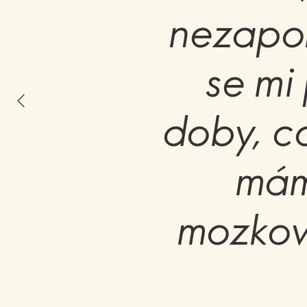
nezapom
se mi
doby, co
mám
mozkov