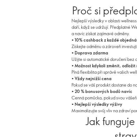
Proč si předpl
Nejlepší výsledky v oblasti wellnes
daří, když se udržují. Předplatné 
a navíc získat zajímavé odměny.
•
10% cashback z každé objedná
Získejte odměnu a zároveň investuj
•
Doprava zdarma
Užijte si automatické doručení bez 
•
Možnost kdykoli změnit, odložit 
Plná flexibilita při správě vašich w
•
Vždy nejnižší cena
Pokud se váš produkt dostane do nab
•
20 % bonusových bodů navíc
Cenná pomůcka, pokud svou vášeň p
•
Nejlepší výsledky výživy
Maximalizujte svůj vliv na zdraví po
Jak funguje
stra