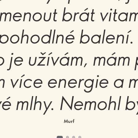
enout brát vitamí
 pohodlné balení.
 je užívám, mám 
 více energie a 
é mlhy. Nemohl b
nich být!“”
Murf