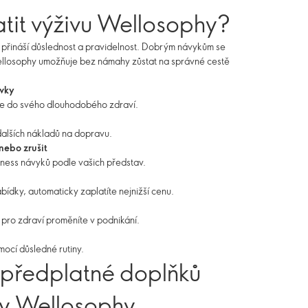
atit výživu Wellosophy?
s přináší důslednost a pravidelnost. Dobrým návykům se
Wellosophy umožňuje bez námahy zůstat na správné cestě
vky
te do svého dlouhodobého zdraví.
dalších nákladů na dopravu.
nebo zrušit
ellness návyků podle vašich představ.
ídky, automaticky zaplatíte nejnižší cenu.
ro zdraví proměníte v podnikání.
mocí důsledné rutiny.
 předplatné doplňků
vy Wellosophy