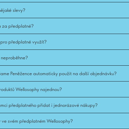
nějaké slevy?
a za předplatné?
 pro předplatné využít?
a neproběhne?
lame Peněžence automaticky použit na další objednávku?
produktů Wellosophy najednou?
mci předplatného přidat i jednorázové nákupy?
y ve svém předplatném Wellosophy?