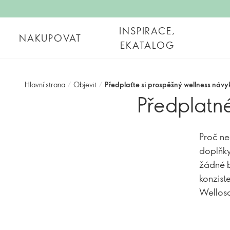
INSPIRACE,
NAKUPOVAT
EKATALOG
Hlavní strana
/
Objevit
/
Předplaťte si prospěšný wellness návy
Předplatné
Proč ne
doplňky
žádné b
konziste
Welloso