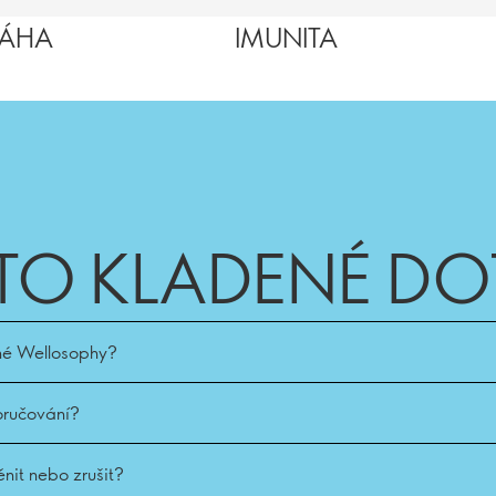
VÁHA
IMUNITA
TO KLADENÉ DO
tné Wellosophy?
oručování?
nit nebo zrušit?