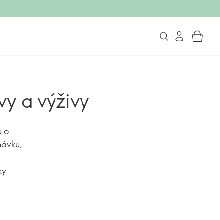
vy a výživy
e o
návku,
ky