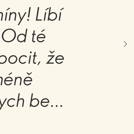
ny! Líbí
 Od té
pocit, že
méně
ych bez