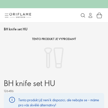
BH knife set HU
TENTO PRODUKT JE VYPRODANÝ
BH knife set HU
126486
Tento produkt již není k dispozici, ale nebojte se – máme
pro vás skvělé alternativy!