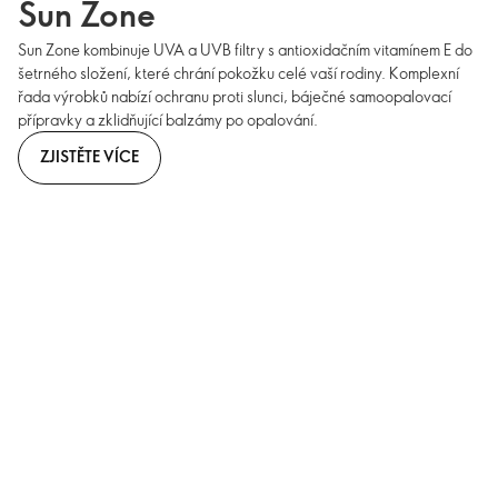
Sun Zone
Sun Zone kombinuje UVA a UVB filtry s antioxidačním vitamínem E do
šetrného složení, které chrání pokožku celé vaší rodiny. Komplexní
řada výrobků nabízí ochranu proti slunci, báječné samoopalovací
přípravky a zklidňující balzámy po opalování.
ZJISTĚTE VÍCE