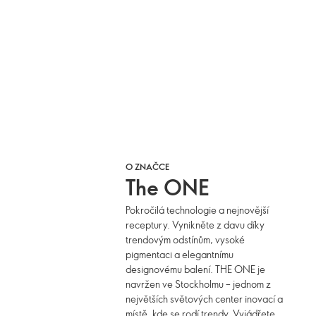
O ZNAČCE
The ONE
Pokročilá technologie a nejnovější
receptury. Vynikněte z davu díky
trendovým odstínům, vysoké
pigmentaci a elegantnímu
designovému balení. THE ONE je
navržen ve Stockholmu – jednom z
největších světových center inovací a
místě, kde se rodí trendy. Vyjádřete