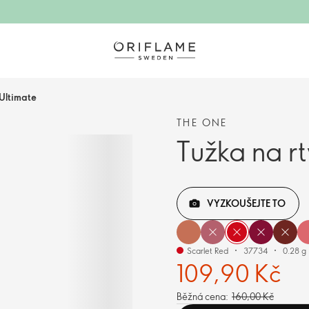
Ultimate
THE ONE
Tužka na r
VYZKOUŠEJTE TO
Scarlet Red
37734
0.28 g
109,90 Kč
Běžná cena:
160,00 Kč