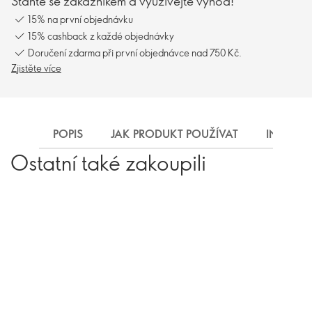
Staňte se zákazníkem a využívejte výhod!
15% na první objednávku
15% cashback z každé objednávky
Doručení zdarma při první objednávce nad 750 Kč.
Zjistěte více
POPIS
JAK PRODUKT POUŽÍVAT
INGREDI
Ostatní také zakoupili