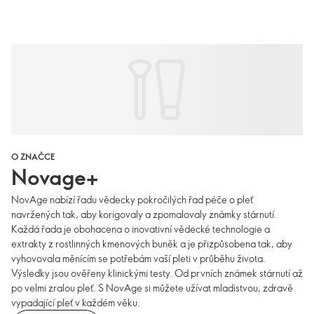
O ZNAČCE
Novage+
NovAge nabízí řadu vědecky pokročilých řad péče o pleť
navržených tak, aby korigovaly a zpomalovaly známky stárnutí.
Každá řada je obohacena o inovativní vědecké technologie a
extrakty z rostlinných kmenových buněk a je přizpůsobena tak, aby
vyhovovala měnícím se potřebám vaší pleti v průběhu života.
Výsledky jsou ověřeny klinickými testy. Od prvních známek stárnutí až
po velmi zralou pleť. S NovAge si můžete užívat mladistvou, zdravě
vypadající pleť v každém věku.