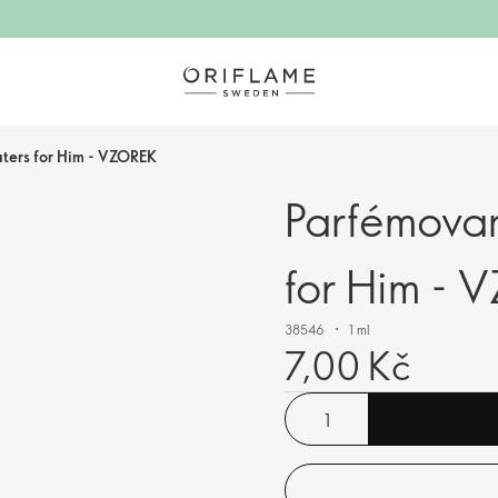
ers for Him - VZOREK
Parfémova
for Him -
38546
1 ml
7,00 Kč