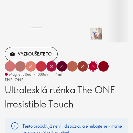
VYZKOUŠEJTE TO
Magnetic Red
38869
4 ml
THE ONE
Ultralesklá rtěnka The ONE
Irresistible Touch
Tento produkt již není k dispozici, ale nebojte se – máme
pro vás skvělé alternativy!