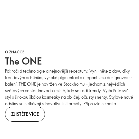
O ZNAČCE
The ONE
Pokročilá technologie a nejnovější receptury. Vynikněte z davu díky
trendovým odstínům, vysoké pigmentaci a elegantnímu designovému
balení. THE ONE je navržen ve Stockholmu – jednom z největších
světových center inovací a místě, kde se rodí trendy. Vyjádřete svůj
styl s širokou škálou kosmetiky na obličej, oči, rty i nehty. Stylové nové
odstíny se setkávají s inovativními formáty. Připravte se na to.
ZJISTĚTE VÍCE