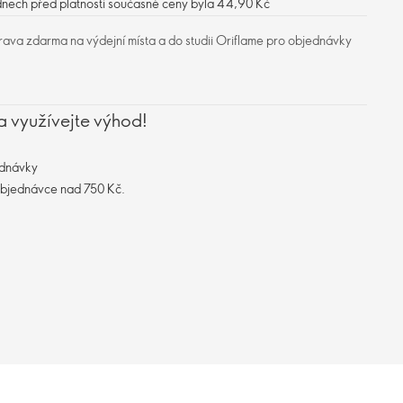
 dnech před platností současné ceny byla 44,90 Kč
ava zdarma na výdejní místa a do studii Oriflame pro objednávky
a využívejte výhod!
ednávky
objednávce nad 750 Kč.