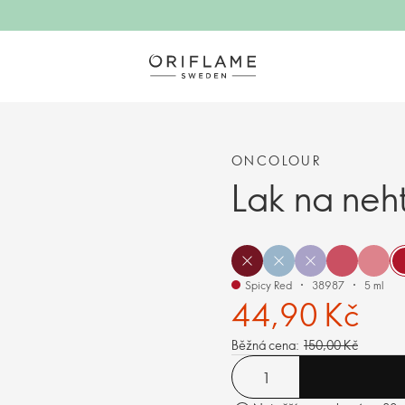
ONCOLOUR
Lak na neh
Spicy Red
38987
5 ml
44,90 Kč
Běžná cena:
150,00 Kč