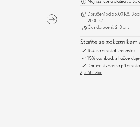
Nejnižší cena platná ve 30
Doručení od 65,00 Kč. Dopr
2000 Kč
Čas doručení: 2-3 dny
Staňte se zákazníkem 
15% na první objednávku
15% cashback z každé obj
Doručení zdarma při první 
Zjistěte více