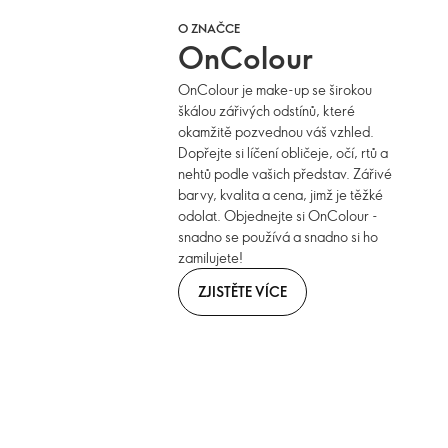
O ZNAČCE
OnColour
OnColour je make-up se širokou
škálou zářivých odstínů, které
okamžitě pozvednou váš vzhled.
Dopřejte si líčení obličeje, očí, rtů a
nehtů podle vašich představ. Zářivé
barvy, kvalita a cena, jimž je těžké
odolat. Objednejte si OnColour -
snadno se používá a snadno si ho
zamilujete!
ZJISTĚTE VÍCE