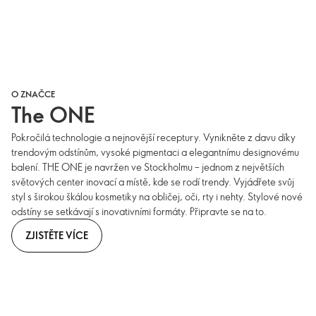
O ZNAČCE
The ONE
Pokročilá technologie a nejnovější receptury. Vynikněte z davu díky
trendovým odstínům, vysoké pigmentaci a elegantnímu designovému
balení. THE ONE je navržen ve Stockholmu – jednom z největších
světových center inovací a místě, kde se rodí trendy. Vyjádřete svůj
styl s širokou škálou kosmetiky na obličej, oči, rty i nehty. Stylové nové
odstíny se setkávají s inovativními formáty. Připravte se na to.
ZJISTĚTE VÍCE