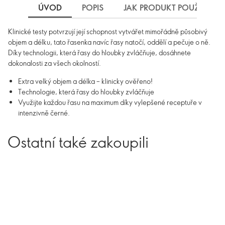
ÚVOD
POPIS
JAK PRODUKT POUŽÍVAT
Klinické testy potvrzují její schopnost vytvářet mimořádně působivý
objem a délku, tato řasenka navíc řasy natočí, oddělí a pečuje o ně.
Díky technologii, která řasy do hloubky zvláčňuje, dosáhnete
dokonalosti za všech okolností.
Extra velký objem a délka – klinicky ověřeno!
Technologie, která řasy do hloubky zvláčňuje
Využijte každou řasu na maximum díky vylepšené receptuře v
intenzivně černé.
Ostatní také zakoupili