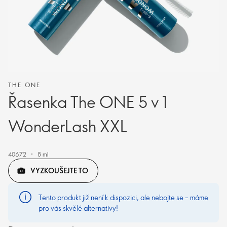
THE ONE
Řasenka The ONE 5 v 1
WonderLash XXL
40672
8 ml
VYZKOUŠEJTE TO
Tento produkt již není k dispozici, ale nebojte se – máme
pro vás skvělé alternativy!