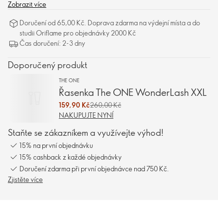
dokonalosti za všech okolností.
Zobrazit více
Doručení od 65,00 Kč. Doprava zdarma na výdejní místa a do
studii Oriflame pro objednávky 2000 Kč
Čas doručení: 2-3 dny
Doporučený produkt
THE ONE
Řasenka The ONE WonderLash XXL
159,90 Kč
260,00 Kč
NAKUPUJTE NYNÍ
Staňte se zákazníkem a využívejte výhod!
15% na první objednávku
15% cashback z každé objednávky
Doručení zdarma při první objednávce nad 750 Kč.
Zjistěte více