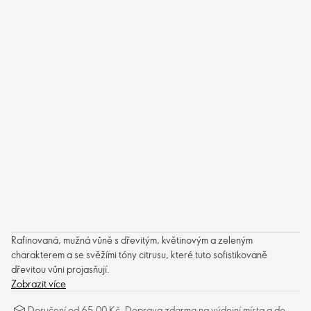
Rafinovaná, mužná vůně s dřevitým, květinovým a zeleným
charakterem a se svěžími tóny citrusu, které tuto sofistikovaně
dřevitou vůni projasňují.
Zobrazit více
Doručení od 65,00 Kč. Doprava zdarma na výdejní místa a do