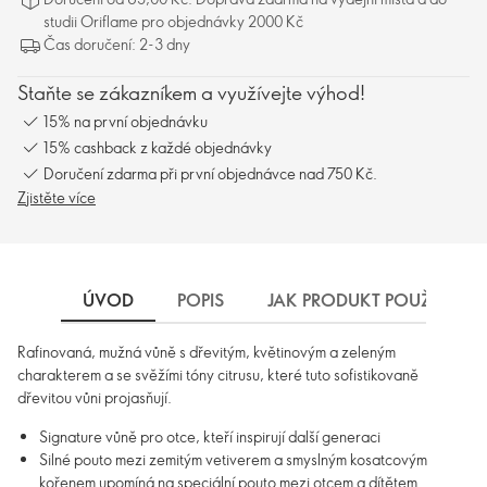
studii Oriflame pro objednávky 2000 Kč
Čas doručení: 2-3 dny
Staňte se zákazníkem a využívejte výhod!
15% na první objednávku
15% cashback z každé objednávky
Doručení zdarma při první objednávce nad 750 Kč.
Zjistěte více
ÚVOD
POPIS
JAK PRODUKT POUŽÍVAT
Rafinovaná, mužná vůně s dřevitým, květinovým a zeleným
charakterem a se svěžími tóny citrusu, které tuto sofistikovaně
dřevitou vůni projasňují.
Signature vůně pro otce, kteří inspirují další generaci
Silné pouto mezi zemitým vetiverem a smyslným kosatcovým
kořenem upomíná na speciální pouto mezi otcem a dítětem