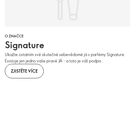
O ZNAČCE
Signature
Ukažte ostatním své skutečné sebevědomé já s parfémy Signature.
Existuje jen jedno vaše pravé JÁ - a toto je váš podpis.
ZJISTĚTE VÍCE