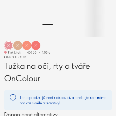
Pink Litchi
40968
1.55 g
ONCOLOUR
Tužka na oči, rty a tváře
OnColour
Tento produkt již není k dispozici, ale nebojte se – máme
pro vás skvělé alternativy!
Doporučené alternativy