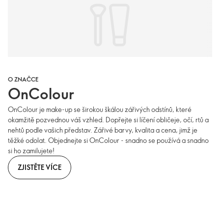
O ZNAČCE
OnColour
OnColour je make-up se širokou škálou zářivých odstínů, které
okamžitě pozvednou váš vzhled. Dopřejte si líčení obličeje, očí, rtů a
nehtů podle vašich představ. Zářivé barvy, kvalita a cena, jimž je
těžké odolat. Objednejte si OnColour - snadno se používá a snadno
si ho zamilujete!
ZJISTĚTE VÍCE