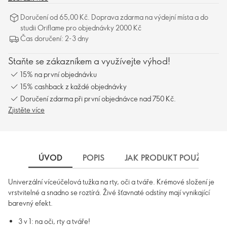
Doručení od 65,00 Kč. Doprava zdarma na výdejní místa a do
studii Oriflame pro objednávky 2000 Kč
Čas doručení: 2-3 dny
Staňte se zákazníkem a využívejte výhod!
15% na první objednávku
15% cashback z každé objednávky
Doručení zdarma při první objednávce nad 750 Kč.
Zjistěte více
ÚVOD
POPIS
JAK PRODUKT POUŽÍVAT
Univerzální víceúčelová tužka na rty, oči a tváře. Krémové složení je
vrstvitelné a snadno se roztírá. Živé šťavnaté odstíny mají vynikající
barevný efekt.
3 v 1: na oči, rty a tváře!