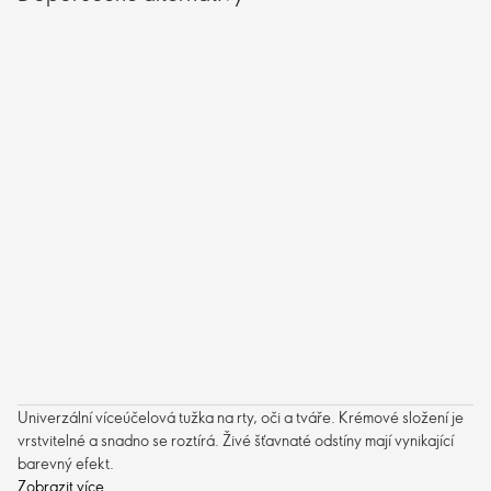
Univerzální víceúčelová tužka na rty, oči a tváře. Krémové složení je
vrstvitelné a snadno se roztírá. Živé šťavnaté odstíny mají vynikající
barevný efekt.
Zobrazit více