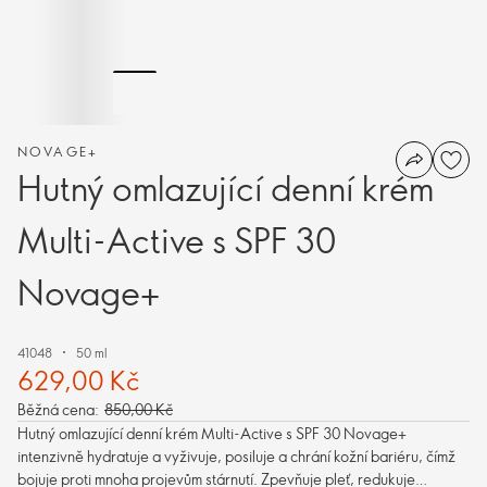
NOVAGE+
Hutný omlazující denní krém
Multi-Active s SPF 30
Novage+
41048
50 ml
629,00 Kč
Běžná cena:
850,00 Kč
Hutný omlazující denní krém Multi-Active s SPF 30 Novage+
intenzivně hydratuje a vyživuje, posiluje a chrání kožní bariéru, čímž
bojuje proti mnoha projevům stárnutí. Zpevňuje pleť, redukuje