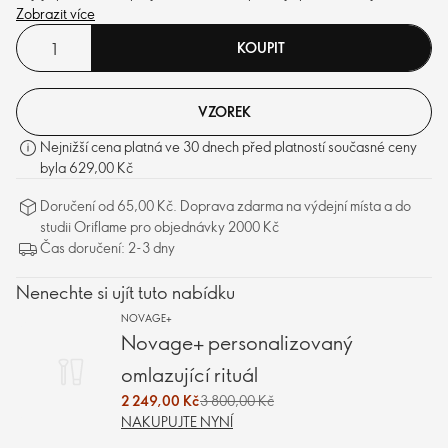
viditelnost jemných linek a vrásek a ještě více pokožku prozáří. S
Zobrazit více
technologií chránící pleť proti znečištění a s kyselinou hyaluronovou.
KOUPIT
VZOREK
Nejnižší cena platná ve 30 dnech před platností současné ceny
byla 629,00 Kč
Doručení od 65,00 Kč. Doprava zdarma na výdejní místa a do
studii Oriflame pro objednávky 2000 Kč
Čas doručení: 2-3 dny
Nenechte si ujít tuto nabídku
NOVAGE+
Novage+ personalizovaný
omlazující rituál
2 249,00 Kč
3 800,00 Kč
NAKUPUJTE NYNÍ