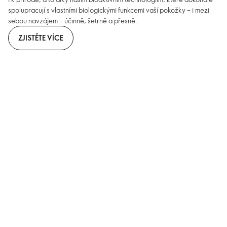
spolupracují s vlastními biologickými funkcemi vaší pokožky – i mezi
sebou navzájem – účinně, šetrně a přesně.
ZJISTĚTE VÍCE