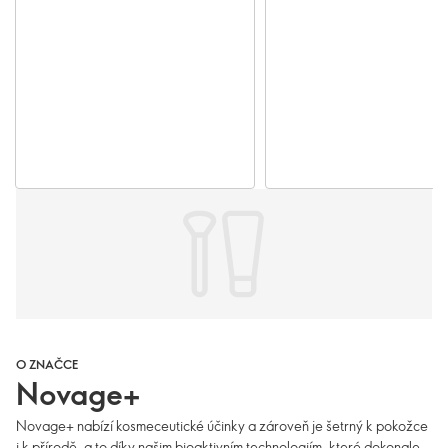
O ZNAČCE
Novage+
Novage+ nabízí kosmeceutické účinky a zároveň je šetrný k pokožce
i k přírodě, a to díky našim bioaktivním technologiím, které dokonale