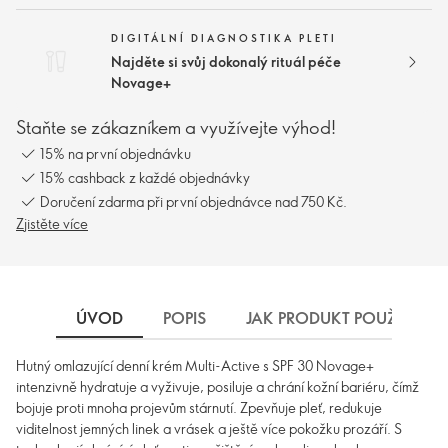
DIGITÁLNÍ DIAGNOSTIKA PLETI
Najděte si svůj dokonalý rituál péče
Novage+
Staňte se zákazníkem a využívejte výhod!
15% na první objednávku
15% cashback z každé objednávky
Doručení zdarma při první objednávce nad 750 Kč.
Zjistěte více
ÚVOD
POPIS
JAK PRODUKT POUŽÍVAT
Hutný omlazující denní krém Multi-Active s SPF 30 Novage+
intenzivně hydratuje a vyživuje, posiluje a chrání kožní bariéru, čímž
bojuje proti mnoha projevům stárnutí. Zpevňuje pleť, redukuje
viditelnost jemných linek a vrásek a ještě více pokožku prozáří. S