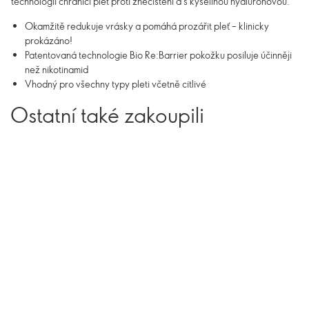
technologií chránící pleť proti znečištění a s kyselinou hyaluronovou.
Okamžitě redukuje vrásky a pomáhá prozářit pleť – klinicky
prokázáno!
Patentovaná technologie Bio Re:Barrier pokožku posiluje účinněji
než nikotinamid
Vhodný pro všechny typy pleti včetně citlivé
Ostatní také zakoupili