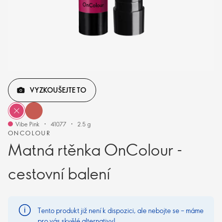
VYZKOUŠEJTE TO
Vibe Pink
41077
2.5 g
ONCOLOUR
Matná rtěnka OnColour -
cestovní balení
Tento produkt již není k dispozici, ale nebojte se – máme
pro vás skvělé alternativy!