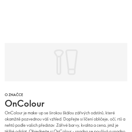
O ZNAČCE
OnColour
OnColour je make-up se širokou škálou zářivých odstínů, které
okamžitě pozvednou váš vzhled. Dopřejte si líčení obličeje, očí, rtů a
nehtů podle vašich představ. Zářivé barvy, kvalita a cena, jimž je
těžké odolat. Objednejte si OnColour - snadno se používá a snadno