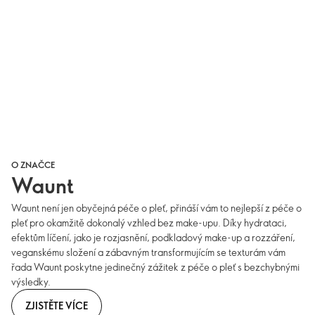
O ZNAČCE
Waunt
Waunt není jen obyčejná péče o pleť, přináší vám to nejlepší z péče o
pleť pro okamžitě dokonalý vzhled bez make-upu. Díky hydrataci,
efektům líčení, jako je rozjasnění, podkladový make-up a rozzáření,
veganskému složení a zábavným transformujícím se texturám vám
řada Waunt poskytne jedinečný zážitek z péče o pleť s bezchybnými
výsledky.
ZJISTĚTE VÍCE