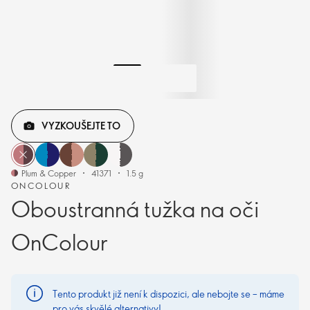
VYZKOUŠEJTE TO
Plum & Copper
41371
1.5 g
ONCOLOUR
Oboustranná tužka na oči
OnColour
Tento produkt již není k dispozici, ale nebojte se – máme
pro vás skvělé alternativy!