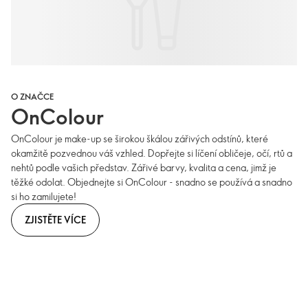
O ZNAČCE
OnColour
OnColour je make-up se širokou škálou zářivých odstínů, které
okamžitě pozvednou váš vzhled. Dopřejte si líčení obličeje, očí, rtů a
nehtů podle vašich představ. Zářivé barvy, kvalita a cena, jimž je
těžké odolat. Objednejte si OnColour - snadno se používá a snadno
si ho zamilujete!
ZJISTĚTE VÍCE