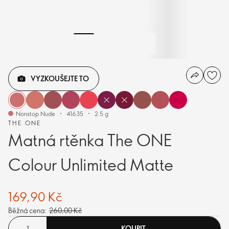
VYZKOUŠEJTE TO
Nonstop Nude
41635
2.5 g
THE ONE
Matná rtěnka The ONE
Colour Unlimited Matte
169,90 Kč
Běžná cena:
260,00 Kč
KOUPIT