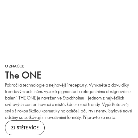
O ZNAČCE
The ONE
Pokročilá technologie a nejnovější receptury. Vynikněte z davu díky
trendovým odstínům, vysoké pigmentaci a elegantnímu designovému
balení. THE ONE je navržen ve Stockholmu – jednom z největších
světových center inovací a místě, kde se rodí trendy. Vyjádřete svůj
styl s širokou škálou kosmetiky na obličej, oči, rty i nehty. Stylové nové
odstíny se setkávají s inovativními formáty. Připravte se na to.
ZJISTĚTE VÍCE