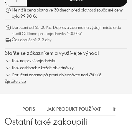
Nejnižší cena platná ve 30 dnech před platností současné ceny
byla 99,90 Kč
Doručení od 65,00 Kč. Doprava zdarma na výdejní místa a do
studii Oriflame pro objednávky 2000 Kč
Čas doručení: 2-3 dny
Staňte se zákazníkem a využívejte výhod!
15% na první objednávku
15% cashback z každé objednávky
Doručení zdarma při první objednávce nad 750 Kč.
Zjistěte více
POPIS
JAK PRODUKT POUŽÍVAT
INGREDI
Ostatní také zakoupili