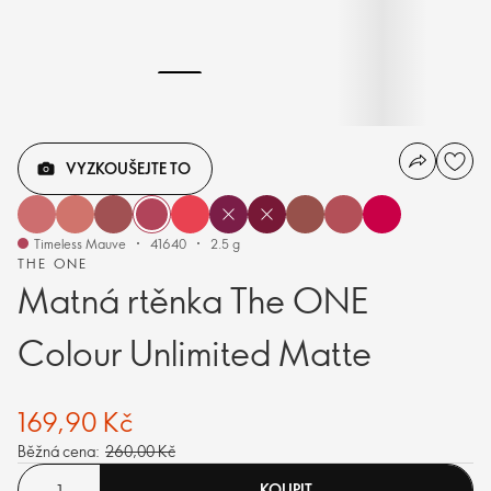
VYZKOUŠEJTE TO
Timeless Mauve
41640
2.5 g
THE ONE
Matná rtěnka The ONE
Colour Unlimited Matte
169,90 Kč
Běžná cena:
260,00 Kč
KOUPIT