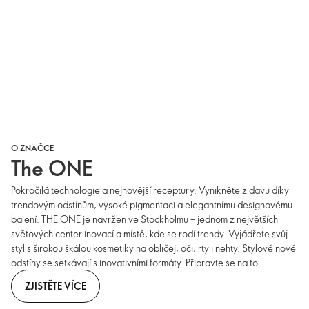
O ZNAČCE
The ONE
Pokročilá technologie a nejnovější receptury. Vynikněte z davu díky
trendovým odstínům, vysoké pigmentaci a elegantnímu designovému
balení. THE ONE je navržen ve Stockholmu – jednom z největších
světových center inovací a místě, kde se rodí trendy. Vyjádřete svůj
styl s širokou škálou kosmetiky na obličej, oči, rty i nehty. Stylové nové
odstíny se setkávají s inovativními formáty. Připravte se na to.
ZJISTĚTE VÍCE