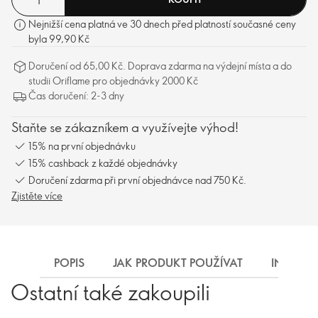
Nejnižší cena platná ve 30 dnech před platností současné ceny
byla 99,90 Kč
Doručení od 65,00 Kč. Doprava zdarma na výdejní místa a do
studii Oriflame pro objednávky 2000 Kč
Čas doručení: 2-3 dny
Staňte se zákazníkem a využívejte výhod!
15% na první objednávku
15% cashback z každé objednávky
Doručení zdarma při první objednávce nad 750 Kč.
Zjistěte více
POPIS
JAK PRODUKT POUŽÍVAT
INGREDI
Ostatní také zakoupili