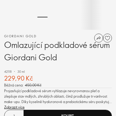
GIORDANI GOLD
Omlazující podkladové sérum
Giordani Gold
42118
30 ml
229,90 Kč
Běžná cena:
450,00 Kč
Projasňující podkladové sérum vyhlazuje nevyrovnanou pleť a
zlepšuje stav mdlých, zhrublých oblasti, čímž prodlužuje trvanlivost
make-upu. Díky kyselině hyaluronové a prebiotickému séru poskytuje
pleti mimořádnou hydrataci, pokožka je prozářená a mladistvá.
Zobrazit více
KOUPIT