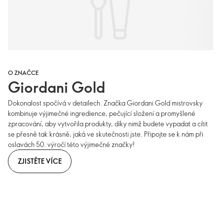
O ZNAČCE
Giordani Gold
Dokonalost spočívá v detailech. Značka Giordani Gold mistrovsky
kombinuje výjimečné ingredience, pečující složení a promyšlené
zpracování, aby vytvořila produkty, díky nimž budete vypadat a cítit
se přesně tak krásně, jaká ve skutečnosti jste. Připojte se k nám při
oslavách 50. výročí této výjimečné značky!
ZJISTĚTE VÍCE