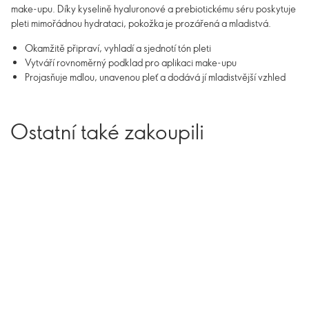
make-upu. Díky kyselině hyaluronové a prebiotickému séru poskytuje
pleti mimořádnou hydrataci, pokožka je prozářená a mladistvá.
Okamžitě připraví, vyhladí a sjednotí tón pleti
Vytváří rovnoměrný podklad pro aplikaci make-upu
Projasňuje mdlou, unavenou pleť a dodává jí mladistvější vzhled
Ostatní také zakoupili