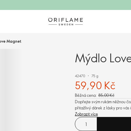
ove Magnet
Mýdlo Lov
42470
75 g
59,90 Kč
Běžná cena:
85,00 Kč
Dopřejte svým rukám něžnou čis
přitažlivý dárek z lásky pro vás 
Zobrazit více