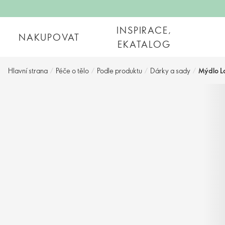
INSPIRACE,
NAKUPOVAT
EKATALOG
Hlavní strana
/
Péče o tělo
/
Podle produktu
/
Dárky a sady
/
Mýdlo L