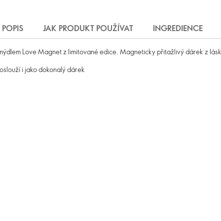
POPIS
JAK PRODUKT POUŽÍVAT
INGREDIENCE
ýdlem Love Magnet z limitované edice. Magneticky přitažlivý dárek z lásky
slouží i jako dokonalý dárek