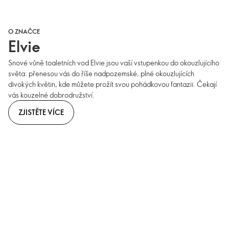
O ZNAČCE
Elvie
Snové vůně toaletních vod Elvie jsou vaší vstupenkou do okouzlujícího
světa: přenesou vás do říše nadpozemské, plné okouzlujících
divokých květin, kde můžete prožít svou pohádkovou fantazii. Čekají
vás kouzelné dobrodružství.
ZJISTĚTE VÍCE