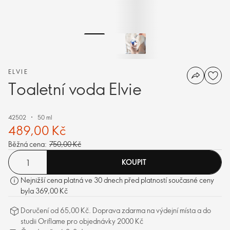
ELVIE
Toaletní voda Elvie
42502
50 ml
489,00 Kč
Běžná cena:
750,00 Kč
KOUPIT
Nejnižší cena platná ve 30 dnech před platností současné ceny
byla 369,00 Kč
Doručení od 65,00 Kč. Doprava zdarma na výdejní místa a do
studii Oriflame pro objednávky 2000 Kč