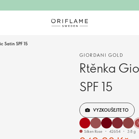
c Satin SPF 15
GIORDANI GOLD
Rtěnka Gio
SPF 15
VYZKOUŠEJTE TO
Silken Rose
42654
3.8 g