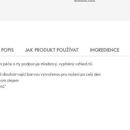
POPIS
JAK PRODUKT POUŽÍVAT
INGREDIENCE
 péče o rty podporuje mladistvý, vyplněný vzhled rtů.
 dlouhotrvající barvou vytvořenou pro nošení po celý den
ovým olejem
rtů*