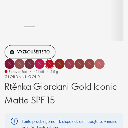
VYZKOUŠEJTE TO
Forever Red
42668
3.8 g
GIORDANI GOLD
Rtěnka Giordani Gold Iconic
Matte SPF 15
Tento produkt již není k dispozici, ale nebojte se – máme
pro vás skvělé alternativy!