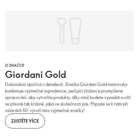
O ZNAČCE
Giordani Gold
Dokonalost spočívá v detailech. Značka Giordani Gold mistrovsky
kombinuje výjimečné ingredience, pečující složení a promyšlené
zpracování, aby vytvořila produkty, díky nimž budete vypadat a cítit
se přesně tak krásně, jaká ve skutečnosti jste. Připojte se k nám při
oslavách 50. výročí této výjimečné značky!
ZJISTĚTE VÍCE