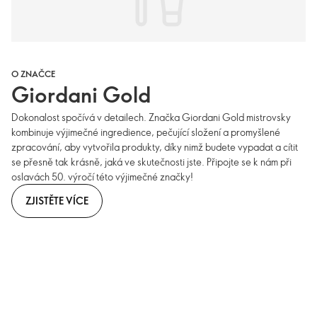
O ZNAČCE
Giordani Gold
Dokonalost spočívá v detailech. Značka Giordani Gold mistrovsky
kombinuje výjimečné ingredience, pečující složení a promyšlené
zpracování, aby vytvořila produkty, díky nimž budete vypadat a cítit
se přesně tak krásně, jaká ve skutečnosti jste. Připojte se k nám při
oslavách 50. výročí této výjimečné značky!
ZJISTĚTE VÍCE