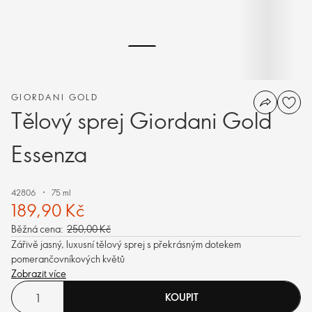
GIORDANI GOLD
Tělový sprej Giordani Gold
Essenza
42806
75 ml
189,90 Kč
Běžná cena:
250,00 Kč
Zářivě jasný, luxusní tělový sprej s překrásným dotekem
pomerančovníkových květů
Zobrazit více
KOUPIT