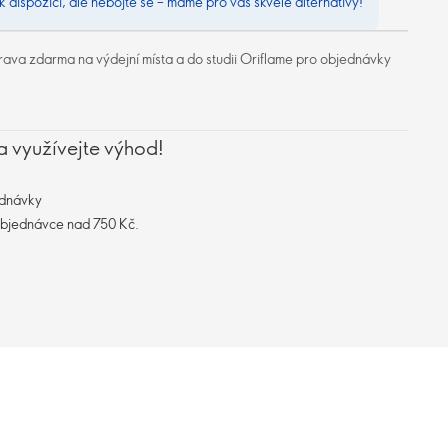
 k dispozici, ale nebojte se – máme pro vás skvělé alternativy!
ava zdarma na výdejní místa a do studii Oriflame pro objednávky
a využívejte výhod!
ednávky
objednávce nad 750 Kč.