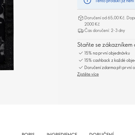
Tento produkt již není
Doručení od 65,00 Kč. Dopr
2000 Kč
Čas doručení: 2-3 dny
Staňte se zákazníkem 
15% na první objednávku
15% cashback z každé obj
Doručení zdarma při první 
Zjistěte více
POPIS
INGREDIENCE
DORUČENÍ