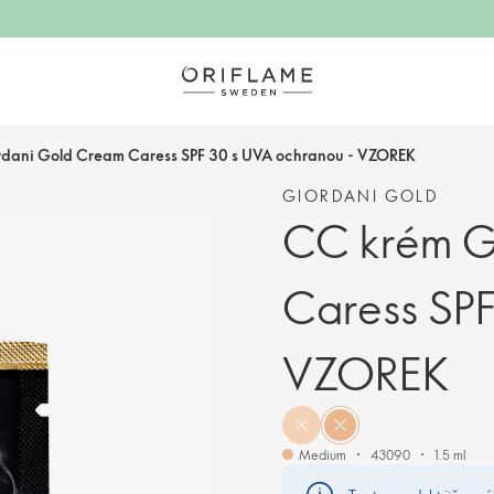
dani Gold Cream Caress SPF 30 s UVA ochranou - VZOREK
GIORDANI GOLD
CC krém G
Caress SPF
VZOREK
Medium
43090
1.5 ml