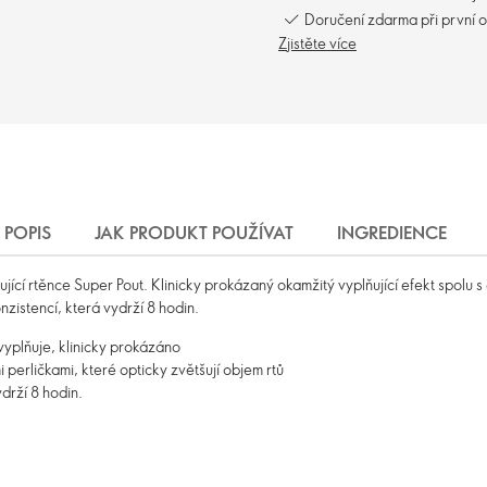
Doručení zdarma při první 
Zjistěte více
POPIS
JAK PRODUKT POUŽÍVAT
INGREDIENCE
ující rtěnce Super Pout. Klinicky prokázaný okamžitý vyplňující efekt spolu
zistencí, která vydrží 8 hodin.
 vyplňuje, klinicky prokázáno
erličkami, které opticky zvětšují objem rtů
ydrží 8 hodin.