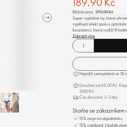
189,90 Kč
Běžná cena:
290,00 Kč
Super vyplněné rty, které ohromí
vyplňující efekt spolu s optick
konzistencí, která vydrží 8 hodin
Zobrazit více
Nejnižší cena platná ve 30 
Doručení od 65,00 Kč. Dopr
2000 Kč
Čas doručení: 2-3 dny
Staňte se zákazníkem 
15% na první objednávku
15% cashback z každé obj