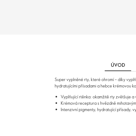
ÚVOD
Super vyplněné rty, které ohromí – díky vyplň
hydratujícími přísadami a hebce krémovou kon
Vyplňující rtěnka: okamžitě rty zvětšuje a
Krémová receptura s hvězdně mihotavými p
Intenzivní pigmenty, hydratující přísady, v