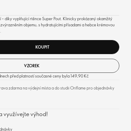
 – díky vyplňující rtěnce Super Pout. Klinicky prokázaný okamžitý
ým zvýrazněním objemu, s hydratujícími přísadami a hebce krémovou
.
KOUPIT
VZOREK
dnech před platností současné ceny byla 149,90 Kč
ava zdarma na výdejní místa a do studii Oriflame pro objednávky
a využívejte výhod!
ednávky