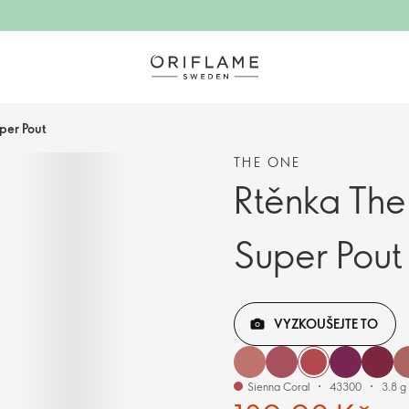
per Pout
THE ONE
Rtěnka The
Super Pout
VYZKOUŠEJTE TO
Sienna Coral
43300
3.8 g