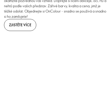
okamžitě pozvednou váš vzhled. Dopřejte si líčení obličeje, očí, rtů a
nehtů podle vašich představ. Zářivé barvy, kvalita a cena, jimž je
těžké odolat. Objednejte si OnColour - snadno se používá a snadno
si ho zamilujete!
ZJISTĚTE VÍCE