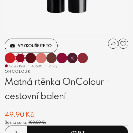
VYZKOUŠEJTE TO
Sassy Red
43635
2.5 g
ONCOLOUR
Matná rtěnka OnColour -
cestovní balení
49,90 Kč
Běžná cena:
100,00 Kč
KOUPIT