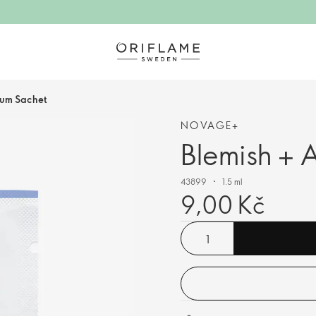
rum Sachet
NOVAGE+
Blemish + 
43899
1.5 ml
9,00 Kč