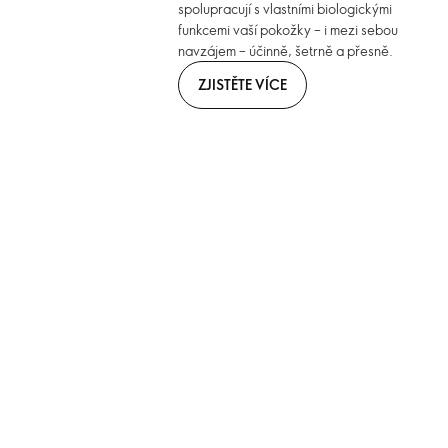
spolupracují s vlastními biologickými
funkcemi vaší pokožky – i mezi sebou
navzájem – účinně, šetrně a přesně.
ZJISTĚTE VÍCE