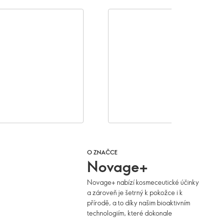
O ZNAČCE
Novage+
Novage+ nabízí kosmeceutické účinky
a zároveň je šetrný k pokožce i k
přírodě, a to díky našim bioaktivním
technologiím, které dokonale