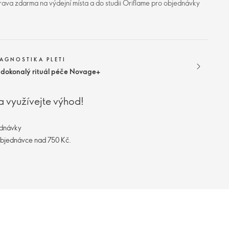
ava zdarma na výdejní místa a do studii Oriflame pro objednávky
IAGNOSTIKA PLETI
j dokonalý rituál péče Novage+
a využívejte výhod!
ednávky
objednávce nad 750 Kč.