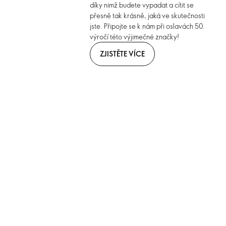
díky nimž budete vypadat a cítit se
přesně tak krásně, jaká ve skutečnosti
jste. Připojte se k nám při oslavách 50.
výročí této výjimečné značky!
ZJISTĚTE VÍCE