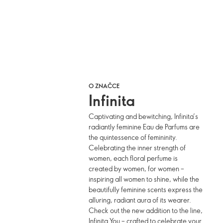
O ZNAČCE
Infinita
Captivating and bewitching, Infinita’s
radiantly feminine Eau de Parfums are
the quintessence of femininity.
Celebrating the inner strength of
women, each floral perfume is
created by women, for women –
inspiring all women to shine, while the
beautifully feminine scents express the
alluring, radiant aura of its wearer.
Check out the new addition to the line,
Infinita You – crafted to celebrate your