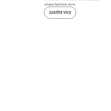
unique feminine aura.
ZJISTĚTE VÍCE