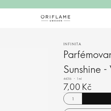
INFINITA
Parfémovan
Sunshine 
44316
1 ml
7,00 Kč