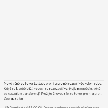
Nové vůně So Fever Ecstatic pro ni a pro něj rozpálí vše kolem sebe.
Když se k sobě blíží, vzduch se rozezvučí vznikajícím napětím, vůně
se navzájem transformují. Prožijte žhavou sílu So Fever pro ni a pro
něj, splyňte v jedno a vzplaňte žárem extáze.
Zobrazit více
Doručení od 65,00 Kč. Doprava zdarma na výdejní místa a do