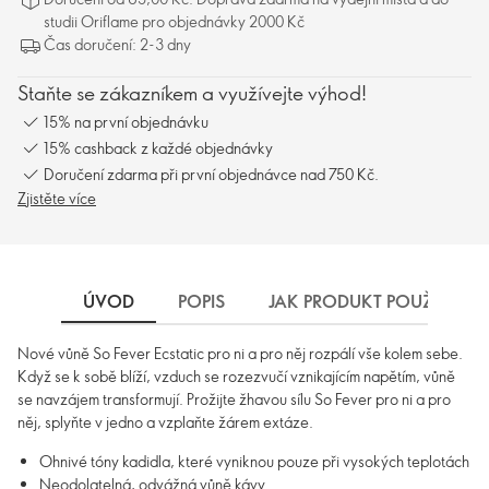
studii Oriflame pro objednávky 2000 Kč
Čas doručení: 2-3 dny
Staňte se zákazníkem a využívejte výhod!
15% na první objednávku
15% cashback z každé objednávky
Doručení zdarma při první objednávce nad 750 Kč.
Zjistěte více
ÚVOD
POPIS
JAK PRODUKT POUŽÍVAT
Nové vůně So Fever Ecstatic pro ni a pro něj rozpálí vše kolem sebe.
Když se k sobě blíží, vzduch se rozezvučí vznikajícím napětím, vůně
se navzájem transformují. Prožijte žhavou sílu So Fever pro ni a pro
něj, splyňte v jedno a vzplaňte žárem extáze.
Ohnivé tóny kadidla, které vyniknou pouze při vysokých teplotách
Neodolatelná, odvážná vůně kávy