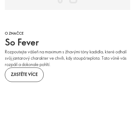
O ZNAČCE
So Fever
Rozpoutejte vášeň na maximum s žhavými tóny kadidla, které odhalí
svůj jantarový charakter ve chvíli, kdy stoupá teplota. Tato vůně vás
rozpálí a dokonale pohltí.
ZJISTĚTE VÍCE