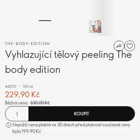
THE-BODY-EDITION
Vyhlazující tělový peeling The
body edition
44370
150 ml
229,90 Kč
Běžná cena:
330,00 Kč
KOUPIT
Nejnižší cena platná ve 30 dnech před platností současné ceny
byla 199,90 Kč