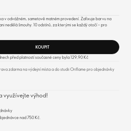
nka v odvážném, sametově matném provedení. Zafixuje barvu na
 ani nedělá šmouhy. 10 odstínů, za kterými se každý otočí – pro
KOUPIT
dnech před platností současné ceny byla 129,90 Kč
ava zdarma na výdejní místa a do studii Oriflame pro objednávky
a využívejte výhod!
ednávky
objednávce nad 750 Kč.