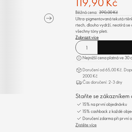
119,90 Kč
Běžná cena:
390,00 Kč
Ultra-pigmentovaná tekutá rtě
rtech, dlouho vydrží, neotírá se
všechny tóny pleti.
Zobrazit více
Nejnižší cena platná ve 30 
Doručení od 65,00 Kč. Dopr
2000 Kč
Čas doručení: 2-3 dny
Staňte se zákazníkem 
15% na první objednávku
15% cashback z každé obj
Doručení zdarma při první 
Zjistěte více