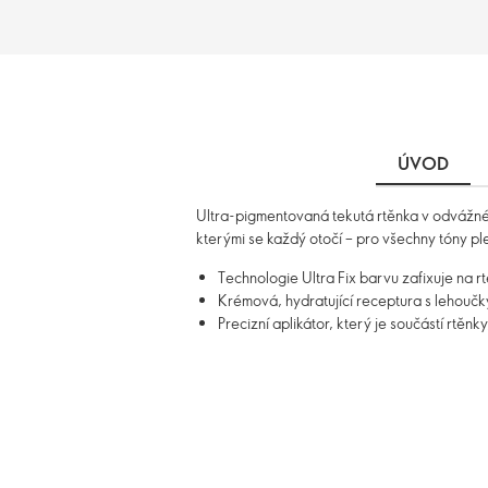
ÚVOD
Ultra-pigmentovaná tekutá rtěnka v odvážném
kterými se každý otočí – pro všechny tóny ple
Technologie Ultra Fix barvu zafixuje na r
Krémová, hydratující receptura s lehouč
Precizní aplikátor, který je součástí rtěn