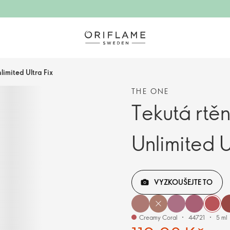
imited Ultra Fix
THE ONE
Tekutá rtě
Unlimited U
VYZKOUŠEJTE TO
Creamy Coral
44721
5 ml