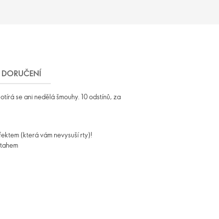
DORUČENÍ
tírá se ani nedělá šmouhy. 10 odstínů, za
ektem (která vám nevysuší rty)!
m tahem