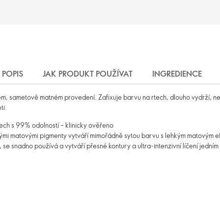
POPIS
JAK PRODUKT POUŽÍVAT
INGREDIENCE
, sametově matném provedení. Zafixuje barvu na rtech, dlouho vydrží, neo
ti.
tech s 99% odolností – klinicky ověřeno
kými matovými pigmenty vytváří mimořádně sytou barvu s lehkým matovým ef
ky, se snadno používá a vytváří přesné kontury a ultra-intenzivní líčení jední