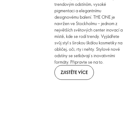
trendovým odstínům, vysoké
pigmentaci a elegantnímu
designovému balení. THE ONE je
navržen ve Stockholmu – jednom z
největších světových center inovací a
místě, kde se rodí trendy. Vyjádřete
svůj styl s širokou škálou kosmetiky na
obličej, oči, rty i nehty. Stylové nové
odstíny se setkávají s inovativními
formáty. Připravte se na to.
ZJISTĚTE VÍCE