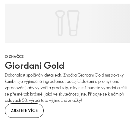
O ZNAČCE
Giordani Gold
Dokonalost spočívá v detailech. Značka Giordani Gold mistrovsky
kombinuje výjimečné ingredience, pečující složení a promyšlené
zpracování, aby vytvořila produkty, díky nimž budete vypadat a cítit
se přesně tak krásně, jaká ve skutečnosti jste. Připojte se k nám při
oslavách 50. výročí této výjimečné značky!
ZJISTĚTE VÍCE