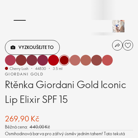
VYZKOUŠEJTE TO
Cherry Lush
44830
3.5 ml
GIORDANI GOLD
Rtěnka Giordani Gold Iconic
Lip Elixir SPF 15
269,90 Kč
Běžná cena:
440,00 Kč
Osmihodinová barva pro zářivý úsměv jedním tahem! Tato tekutá