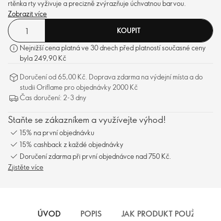
rtěnka rty vyživuje a precizně zvýrazňuje úchvatnou barvou.
Zobrazit více
KOUPIT
Nejnižší cena platná ve 30 dnech před platností současné ceny
byla 249,90 Kč
Doručení od 65,00 Kč. Doprava zdarma na výdejní místa a do
studii Oriflame pro objednávky 2000 Kč
Čas doručení: 2-3 dny
Staňte se zákazníkem a využívejte výhod!
15% na první objednávku
15% cashback z každé objednávky
Doručení zdarma při první objednávce nad 750 Kč.
Zjistěte více
ÚVOD
POPIS
JAK PRODUKT POUŽÍVAT