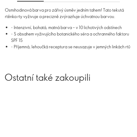
Osmihodinová barva pro zářivý úsměv jedním tahem! Tato tekutá
rtěnka rty vyživuje a precizně zvýrazňuje úchvatnou barvou.
- Intenzivní, bohatá, matná barva – v 10 lichotivých odstínech
- S obsahem vyživujícího botanického séra a ochranného faktoru
SPF 15
- Příjemná, lehoučká receptura se neusazuje v jemných linkách rtů
Ostatní také zakoupili