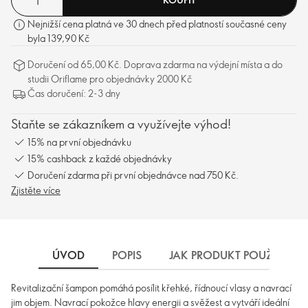
Nejnižší cena platná ve 30 dnech před platností současné ceny
byla 139,90 Kč
Doručení od 65,00 Kč. Doprava zdarma na výdejní místa a do
studii Oriflame pro objednávky 2000 Kč
Čas doručení: 2-3 dny
Staňte se zákazníkem a využívejte výhod!
15% na první objednávku
15% cashback z každé objednávky
Doručení zdarma při první objednávce nad 750 Kč.
Zjistěte více
ÚVOD
POPIS
JAK PRODUKT POUŽÍVAT
Revitalizační šampon pomáhá posílit křehké, řídnoucí vlasy a navrací
jim objem. Navrací pokožce hlavy energii a svěžest a vytváří ideální