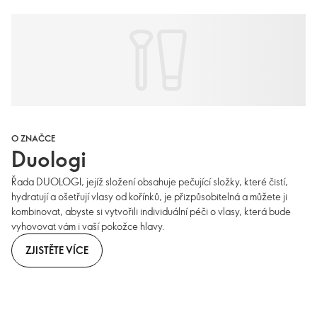
O ZNAČCE
Duologi
Řada DUOLOGI, jejíž složení obsahuje pečující složky, které čistí,
hydratují a ošetřují vlasy od kořínků, je přizpůsobitelná a můžete ji
kombinovat, abyste si vytvořili individuální péči o vlasy, která bude
vyhovovat vám i vaší pokožce hlavy.
ZJISTĚTE VÍCE