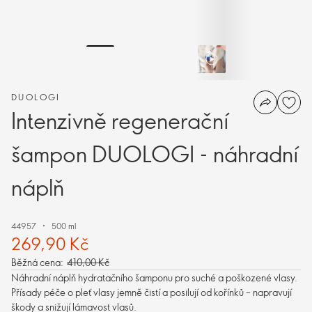
DUOLOGI
Intenzivně regenerační
šampon DUOLOGI - náhradní
náplň
44957
500 ml
269,90 Kč
Běžná cena:
410,00 Kč
Náhradní náplň hydratačního šamponu pro suché a poškozené vlasy.
Přísady péče o pleť vlasy jemně čistí a posilují od kořínků – napravují
škody a snižují lámavost vlasů.