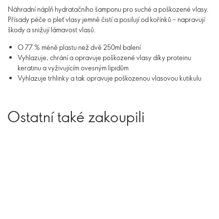
Náhradní náplň hydratačního šamponu pro suché a poškozené vlasy.
Přísady péče o pleť vlasy jemně čistí a posilují od kořínků – napravují
škody a snižují lámavost vlasů.
O 77 % méně plastu než dvě 250ml balení
Vyhlazuje, chrání a opravuje poškozené vlasy díky proteinu
keratinu a vyživujícím ovesným lipidům
Vyhlazuje trhlinky a tak opravuje poškozenou vlasovou kutikulu
Ostatní také zakoupili