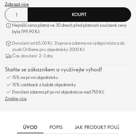
Zobrazit více
KOUPIT
Nejnižší cena platná ve 30 dnech před platností současné ceny
byla 199,90 Kč
Doručení od 65,00 Kč. Doprava zdarma na výdejní místa a do
studii Oriflame pro objednávky 2000 Kč
Čas doručení: 2-3 dny
Staňte se zákazníkem a využívejte výhod!
15% na první objednávku
15% cashback z každé objednávky
Doručení zdarma při první objednávce nad 750 Kč.
Zjistěte více
ÚVOD
POPIS
JAK PRODUKT POUŽÍVAT