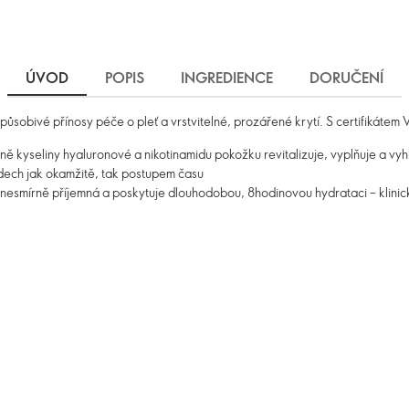
ÚVOD
POPIS
INGREDIENCE
DORUČENÍ
působivé přínosy péče o pleť a vrstvitelné, prozářené krytí. S certifikátem
ě kyseliny hyaluronové a nikotinamidu pokožku revitalizuje, vyplňuje a vyh
ádech jak okamžitě, tak postupem času
e nesmírně příjemná a poskytuje dlouhodobou, 8hodinovou hydrataci – klini