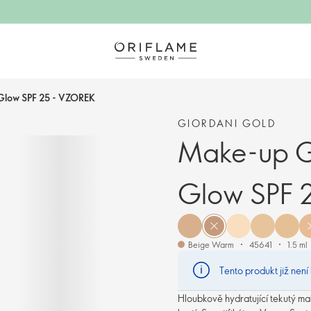
Glow SPF 25 - VZOREK
GIORDANI GOLD
Make-up Gi
Glow SPF 
Beige Warm
45641
1.5 ml
Tento produkt již není
Hloubkově hydratující tekutý ma