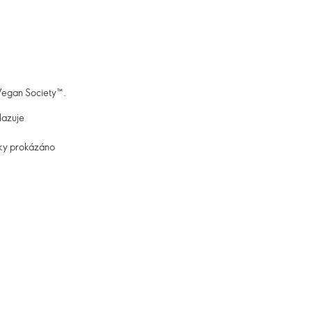
 Vegan Society™.
lazuje
cky prokázáno