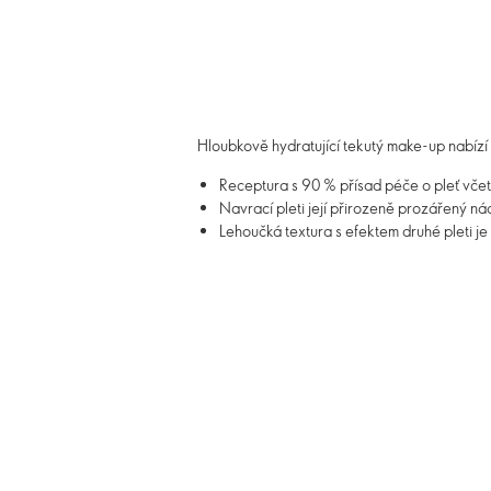
Hloubkově hydratující tekutý make-up nabízí 
Receptura s 90 % přísad péče o pleť včetn
Navrací pleti její přirozeně prozářený n
Lehoučká textura s efektem druhé pleti j