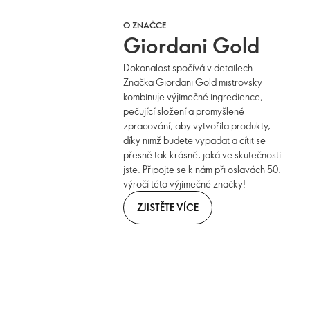
O ZNAČCE
Giordani Gold
Dokonalost spočívá v detailech.
Značka Giordani Gold mistrovsky
kombinuje výjimečné ingredience,
pečující složení a promyšlené
zpracování, aby vytvořila produkty,
díky nimž budete vypadat a cítit se
přesně tak krásně, jaká ve skutečnosti
jste. Připojte se k nám při oslavách 50.
výročí této výjimečné značky!
ZJISTĚTE VÍCE