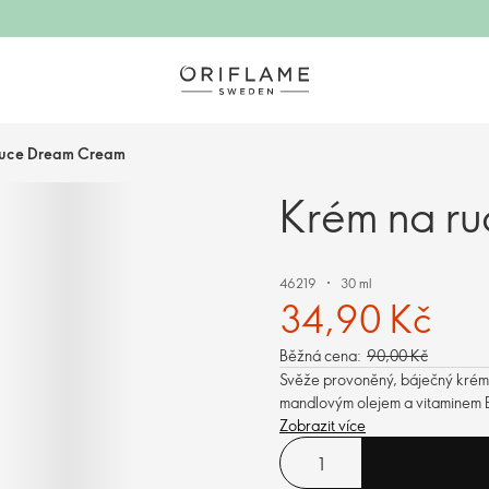
ruce Dream Cream
Krém na r
46219
30 ml
34,90 Kč
Běžná cena:
90,00 Kč
Svěže provoněný, báječný krém n
mandlovým olejem a vitaminem E
Zobrazit více