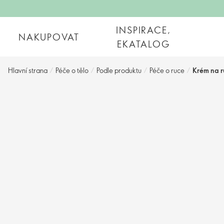
INSPIRACE,
NAKUPOVAT
EKATALOG
Hlavní strana
/
Péče o tělo
/
Podle produktu
/
Péče o ruce
/
Krém na 