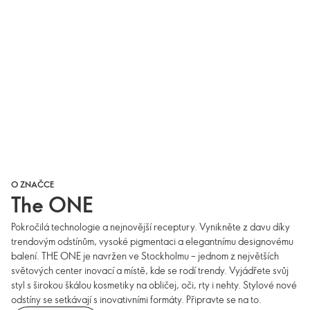
O ZNAČCE
The ONE
Pokročilá technologie a nejnovější receptury. Vynikněte z davu díky
trendovým odstínům, vysoké pigmentaci a elegantnímu designovému
balení. THE ONE je navržen ve Stockholmu – jednom z největších
světových center inovací a místě, kde se rodí trendy. Vyjádřete svůj
styl s širokou škálou kosmetiky na obličej, oči, rty i nehty. Stylové nové
odstíny se setkávají s inovativními formáty. Připravte se na to.