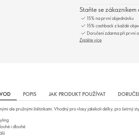
Staňte se zákazníkem 
15% na první objednávku
15% cashback z každé obj
Doručení zdarma při první 
Zjistěte více
VOD
POPIS
JAK PRODUKT POUŽÍVAT
DORUČE
mi ale pružnými štětinkami. Vhodný pro vlasy jakékoli délky, pro šetrný sty
yling
dlouhé i dlouhé
álů