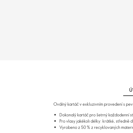
Ú
Oválný kartáč v exkluzivním provedení s pevný
Dokonalý kartáč pro šetrný každodenní st
Pro vlasy jakékoli délky: krátké, středně 
Vyrobeno z 50 % z recyklovaných materi