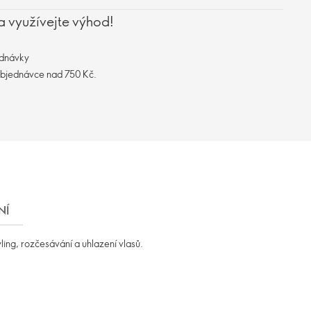
a využívejte výhod!
ednávky
objednávce nad 750 Kč.
NÍ
ling, rozčesávání a uhlazení vlasů.