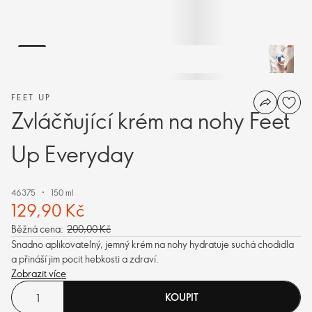
FEET UP
Zvláčňující krém na nohy Feet
Up Everyday
46375
150 ml
129,90 Kč
Běžná cena:
200,00 Kč
Snadno aplikovatelný, jemný krém na nohy hydratuje suchá chodidla
a přináší jim pocit hebkosti a zdraví.
Zobrazit více
KOUPIT