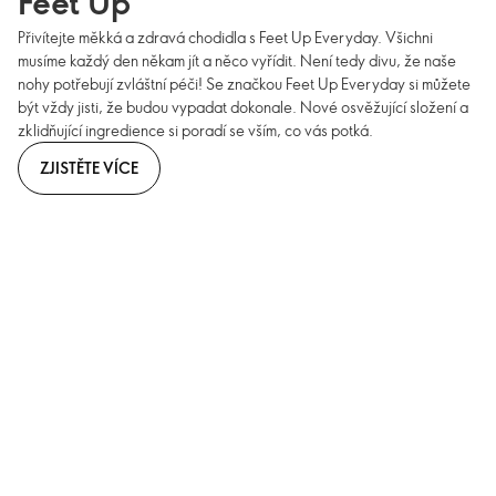
Feet Up
Přivítejte měkká a zdravá chodidla s Feet Up Everyday. Všichni
musíme každý den někam jít a něco vyřídit. Není tedy divu, že naše
nohy potřebují zvláštní péči! Se značkou Feet Up Everyday si můžete
být vždy jisti, že budou vypadat dokonale. Nové osvěžující složení a
zklidňující ingredience si poradí se vším, co vás potká.
ZJISTĚTE VÍCE