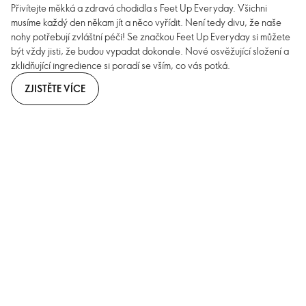
Přivítejte měkká a zdravá chodidla s Feet Up Everyday. Všichni
musíme každý den někam jít a něco vyřídit. Není tedy divu, že naše
nohy potřebují zvláštní péči! Se značkou Feet Up Everyday si můžete
být vždy jisti, že budou vypadat dokonale. Nové osvěžující složení a
zklidňující ingredience si poradí se vším, co vás potká.
ZJISTĚTE VÍCE