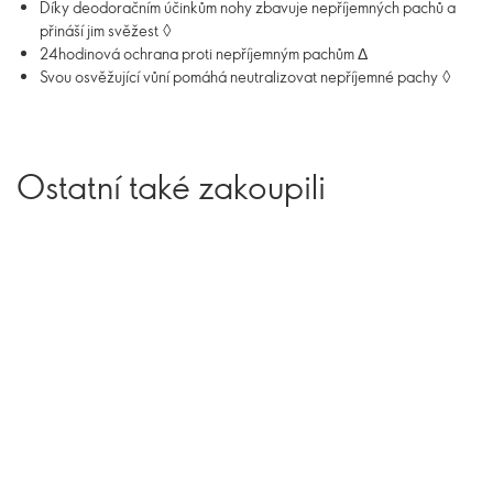
Díky deodoračním účinkům nohy zbavuje nepříjemných pachů a
přináší jim svěžest ◊
24hodinová ochrana proti nepříjemným pachům Δ
Svou osvěžující vůní pomáhá neutralizovat nepříjemné pachy ◊
Ostatní také zakoupili