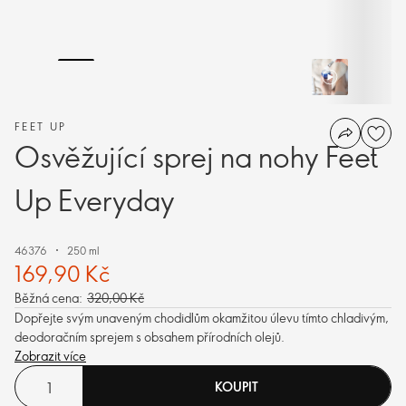
FEET UP
Osvěžující sprej na nohy Feet
Up Everyday
46376
250 ml
169,90 Kč
Běžná cena:
320,00 Kč
Dopřejte svým unaveným chodidlům okamžitou úlevu tímto chladivým,
deodoračním sprejem s obsahem přírodních olejů.
Zobrazit více
KOUPIT