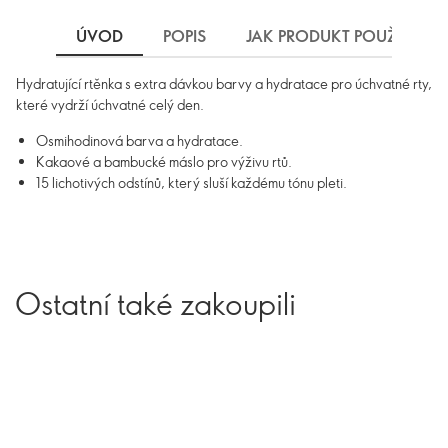
ÚVOD
POPIS
JAK PRODUKT POUŽÍVAT
Hydratující rtěnka s extra dávkou barvy a hydratace pro úchvatné rty,
které vydrží úchvatné celý den.
Osmihodinová barva a hydratace.
Kakaové a bambucké máslo pro výživu rtů.
15 lichotivých odstínů, který sluší každému tónu pleti.
Ostatní také zakoupili