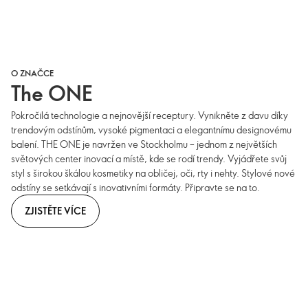
O ZNAČCE
The ONE
Pokročilá technologie a nejnovější receptury. Vynikněte z davu díky
trendovým odstínům, vysoké pigmentaci a elegantnímu designovému
balení. THE ONE je navržen ve Stockholmu – jednom z největších
světových center inovací a místě, kde se rodí trendy. Vyjádřete svůj
styl s širokou škálou kosmetiky na obličej, oči, rty i nehty. Stylové nové
odstíny se setkávají s inovativními formáty. Připravte se na to.
ZJISTĚTE VÍCE