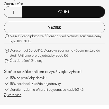
Zobrazit více
KOUPIT
VZOREK
Nejnižší cena platná ve 30 dnech před platností současné ceny
byla 109,90 Kč
Doručení od 65,00 Kč. Doprava zdarma na výdejní místa a do
studii Oriflame pro objednávky 2000 Kč
Čas doručení: 2-3 dny
Staňte se zákazníkem a využívejte výhod!
15% na první objednávku
15% cashback z každé objednávky
Doručení zdarma při první objednávce nad 750 Kč.
Zjistěte více