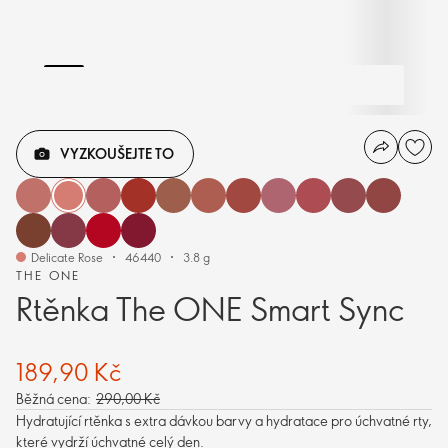
VYZKOUŠEJTE TO
Delicate Rose
46440
3.8 g
THE ONE
Rtěnka The ONE Smart Sync
189,90 Kč
Běžná cena:
290,00 Kč
Hydratující rtěnka s extra dávkou barvy a hydratace pro úchvatné rty,
které vydrží úchvatné celý den.