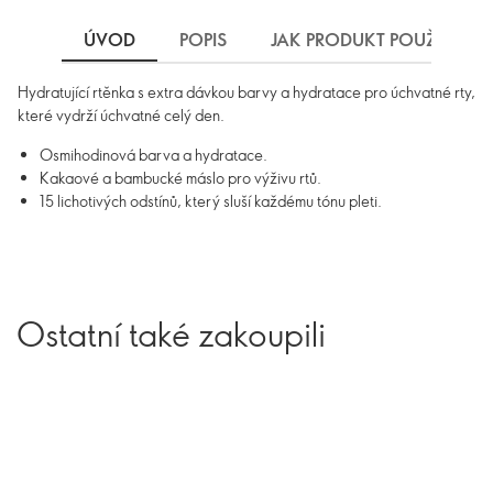
ÚVOD
POPIS
JAK PRODUKT POUŽÍVAT
Hydratující rtěnka s extra dávkou barvy a hydratace pro úchvatné rty,
které vydrží úchvatné celý den.
Osmihodinová barva a hydratace.
Kakaové a bambucké máslo pro výživu rtů.
15 lichotivých odstínů, který sluší každému tónu pleti.
Ostatní také zakoupili