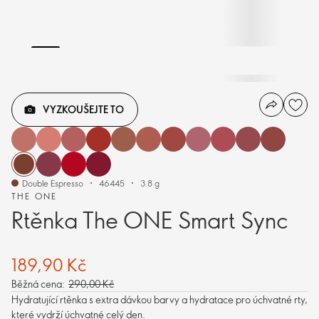
VYZKOUŠEJTE TO
Double Espresso
46445
3.8 g
THE ONE
Rtěnka The ONE Smart Sync
189,90 Kč
Běžná cena:
290,00 Kč
Hydratující rtěnka s extra dávkou barvy a hydratace pro úchvatné rty,
které vydrží úchvatné celý den.