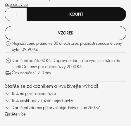
Zobrazit více
KOUPIT
VZOREK
Nejnižší cena platná ve 30 dnech před platností současné ceny
byla 109,90 Kč
Doručení od 65,00 Kč. Doprava zdarma na výdejní místa a do
studii Oriflame pro objednávky 2000 Kč
Čas doručení: 2-3 dny
Staňte se zákazníkem a využívejte výhod!
15% na první objednávku
15% cashback z každé objednávky
Doručení zdarma při první objednávce nad 750 Kč.
Zjistěte více