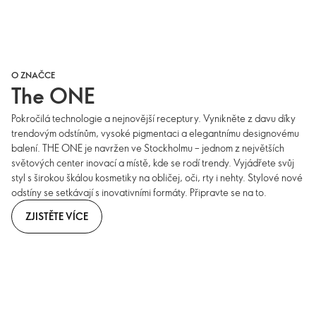
O ZNAČCE
The ONE
Pokročilá technologie a nejnovější receptury. Vynikněte z davu díky
trendovým odstínům, vysoké pigmentaci a elegantnímu designovému
balení. THE ONE je navržen ve Stockholmu – jednom z největších
světových center inovací a místě, kde se rodí trendy. Vyjádřete svůj
styl s širokou škálou kosmetiky na obličej, oči, rty i nehty. Stylové nové
odstíny se setkávají s inovativními formáty. Připravte se na to.
ZJISTĚTE VÍCE