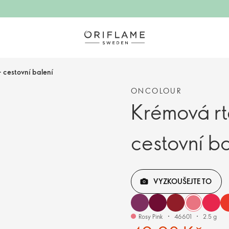
 cestovní balení
ONCOLOUR
Krémová rt
cestovní ba
VYZKOUŠEJTE TO
Rosy Pink
46601
2.5 g