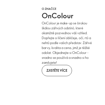
O ZNAČCE
OnColour
OnColour je make-up se širokou
škálou zářivých odstínů, které
okamžitě pozvednou váš vzhled.
Dopřejte si líčení obličeje, očí, rtů a
nehtů podle vašich představ. Zářivé
barvy, kvalita a cena, jimž je těžké
odolat. Objednejte si OnColour -
snadno se používá a snadno si ho
zamilujete!
ZJISTĚTE VÍCE