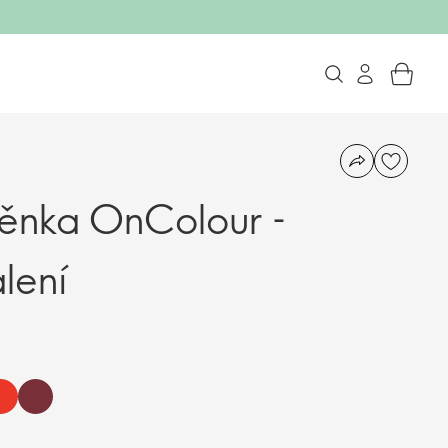
ěnka OnColour -
lení