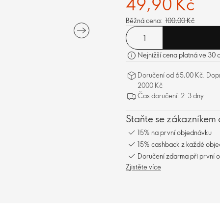
49,90 Kč
Běžná cena:
100,00 Kč
Nejnižší cena platná ve 30 
Doručení od 65,00 Kč. Dopr
2000 Kč
Čas doručení: 2-3 dny
Staňte se zákazníkem 
15% na první objednávku
15% cashback z každé obj
Doručení zdarma při první 
Zjistěte více