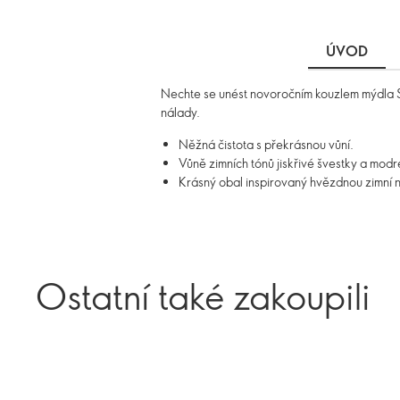
ÚVOD
Nechte se unést novoročním kouzlem mýdla St
nálady.
Něžná čistota s překrásnou vůní.
Vůně zimních tónů jiskřivé švestky a modr
Krásný obal inspirovaný hvězdnou zimní no
Ostatní také zakoupili