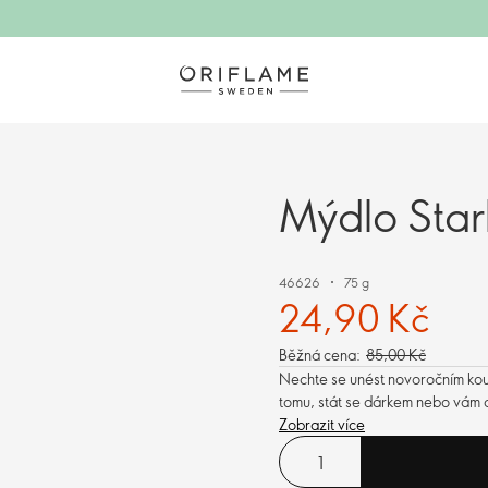
Mýdlo Starl
46626
75 g
24,90 Kč
Běžná cena:
85,00 Kč
Nechte se unést novoročním kouz
tomu, stát se dárkem nebo vám 
Zobrazit více