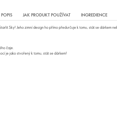
POPIS
JAK PRODUKT POUŽÍVAT
INGREDIENCE
arlit Sky! Jeho zimní design ho přímo předurčuje k tomu, stát se dárkem n
ého čaje.
cí je jako stvořený k tomu, stát se dárkem!