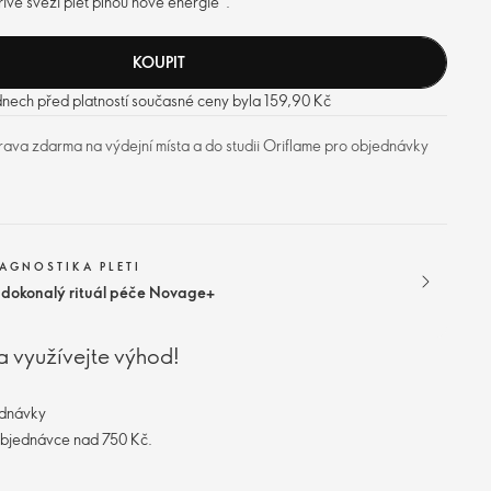
řivě svěží pleť plnou nové energie*.
KOUPIT
dnech před platností současné ceny byla 159,90 Kč
ava zdarma na výdejní místa a do studii Oriflame pro objednávky
IAGNOSTIKA PLETI
j dokonalý rituál péče Novage+
a využívejte výhod!
ednávky
objednávce nad 750 Kč.