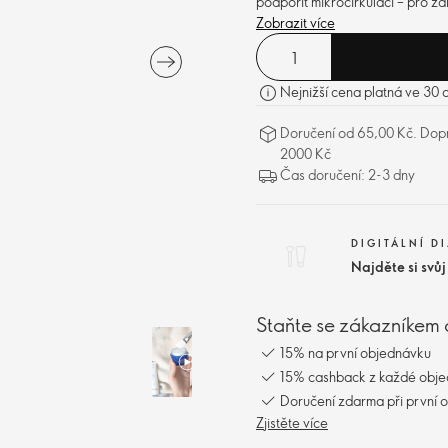
podpořit mikrocirkulaci – pro zá
Zobrazit více
Nejnižší cena platná ve 30 
Doručení od 65,00 Kč. Dopr
2000 Kč
Čas doručení: 2-3 dny
DIGITÁLNÍ D
Najděte si svů
Staňte se zákazníkem 
15% na první objednávku
15% cashback z každé obj
Doručení zdarma při první 
Zjistěte více