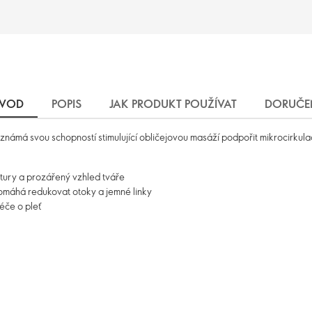
VOD
POPIS
JAK PRODUKT POUŽÍVAT
DORUČE
ámá svou schopností stimulující obličejovou masáží podpořit mikrocirkulaci
tury a prozářený vzhled tváře
pomáhá redukovat otoky a jemné linky
éče o pleť